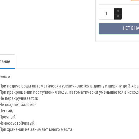
НЕТ В Н
сание
ности:
При подаче воды автоматически увеличивается в длину и ширину до 3-х ра
При прекращении поступления воды, автоматически уменьшается в исход
Не перекручивается;
Не создает заломов;
Легкий;
Прочный;
Износоустойчивый;
При хранении не занимает много места.