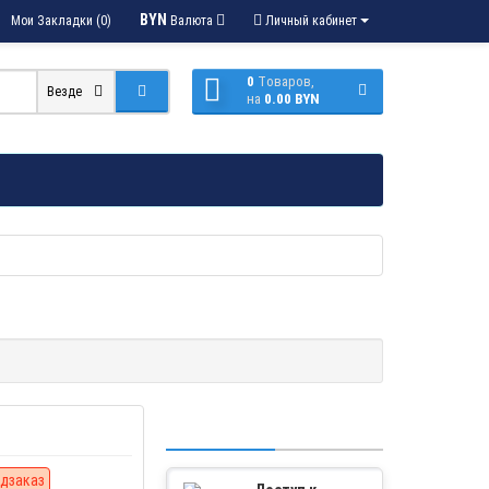
BYN
Мои Закладки (0)
Валюта
Личный кабинет
0
Tоваров,
Везде
на
0.00 BYN
дзаказ