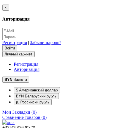
×
Авторизация
Регистрация
|
Забыли пароль?
Личный кабинет
Регистрация
Авторизация
BYN
Валюта
$ Американский доллар
BYN Беларуский рубль
р. Российски рубль
Мои Закладки (0)
Сравнение товаров (0)
+375(29)7620370