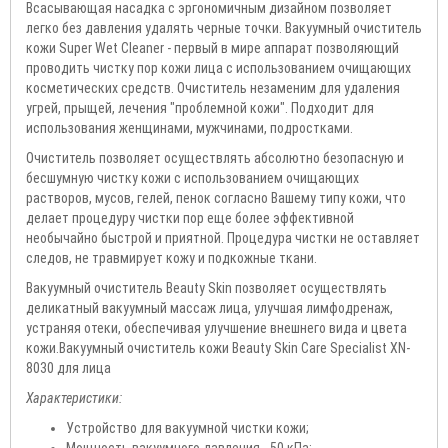
Всасывающая насадка с эргономичным дизайном позволяет
легко без давления удалять черные точки. Вакуумный очиститель
кожи Super Wet Cleaner - первый в мире аппарат позволяющий
проводить чистку пор кожи лица с использованием очищающих
косметических средств. Очиститель незаменим для удаления
угрей, прыщей, лечения "проблемной кожи". Подходит для
использования женщинами, мужчинами, подростками.
Очиститель позволяет осуществлять абсолютно безопасную и
бесшумную чистку кожи с использованием очищающих
растворов, мусов, гелей, пенок согласно Вашему типу кожи, что
делает процедуру чистки пор еще более эффективной
необычайно быстрой и приятной. Процедура чистки не оставляет
следов, не травмирует кожу и подкожные ткани.
Вакуумный очиститель Beauty Skin позволяет осуществлять
деликатный вакуумный массаж лица, улучшая лимфодренаж,
устраняя отеки, обеспечивая улучшение внешнего вида и цвета
кожи.Вакуумный очиститель кожи Beauty Skin Care Specialist XN-
8030 для лица
Характеристики:
Устройство для вакуумной чистки кожи;
Мощность вакуумного давления - 50 кПа;