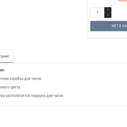
НЕТ В Н
сание
ие:
чная коробка для часов.
евого цвета.
тру располагается подушка для часов