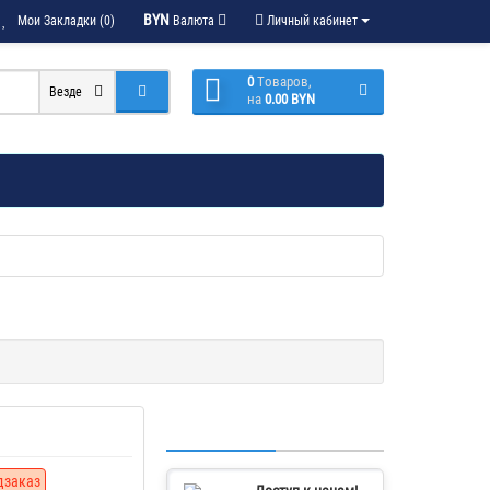
BYN
Мои Закладки (0)
Валюта
Личный кабинет
0
Tоваров,
Везде
на
0.00 BYN
дзаказ