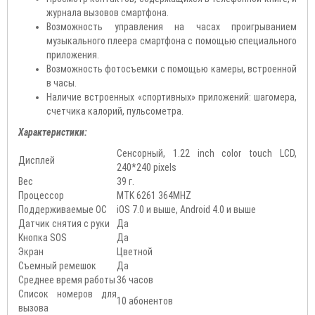
журнала вызовов смартфона.
Возможность управления на часах проигрыванием
музыкального плеера смартфона с помощью специального
приложения.
Возможность фотосъемки с помощью камеры, встроенной
в часы.
Наличие встроенных «спортивных» приложений: шагомера,
счетчика калорий, пульсометра.
Характеристики:
Сенсорный, 1.22 inch color touch LCD,
Дисплей
240*240 pixels
Вес
39 г.
Процессор
MTK 6261 364MHZ
Поддерживаемые ОС
iOS 7.0 и выше, Android 4.0 и выше
Датчик снятия с руки
Да
Кнопка SOS
Да
Экран
Цветной
Съемный ремешок
Да
Среднее время работы
36 часов
Список номеров для
10 абонентов
вызова