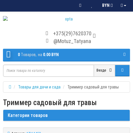
BYN
+375(29)7620370
@Motuz_Tatyana
0
Tоваров,
на
0.00 BYN
Везде
Товары для дачи и сада
Триммер садовый для травы
Триммер садовый для травы
Категории товаров