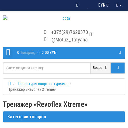
BYN
+375(29)7620370
@Motuz_Tatyana
0
Tоваров,
на
0.00 BYN
Везде
Товары для спорта и туризма
Тренажер «Revoflex Xtreme»
Тренажер «Revoflex Xtreme»
Категории товаров