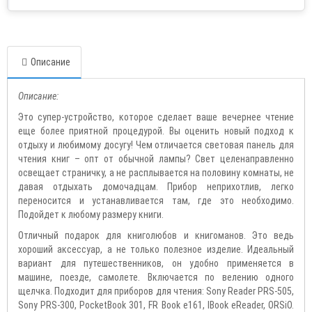
Описание
Описание:
Это супер-устройство, которое сделает ваше вечернее чтение
еще более приятной процедурой. Вы оценить
новый подход к
отдыху и любимому досугу! Чем отличается световая панель для
чтения книг – опт от обычной лампы? Свет целенаправленно
освещает страничку, а не расплывается на половину комнаты, не
давая отдыхать домочадцам. Прибор неприхотлив, легко
переносится и устанавливается там, где это необходимо.
Подойдет к любому размеру книги.
Отличный подарок для книголюбов и книгоманов. Это ведь
хороший аксессуар, а не только полезное изделие. Идеальный
вариант для путешественников, он удобно применяется в
машине, поезде, самолете. Включается по велению одного
щелчка. Подходит для приборов для чтения:
Sony
Reader
PRS
-505,
Sony
PRS
-300,
PocketBook
301,
FR
Book
e
161,
lBook
eReader
,
ORSiO
.