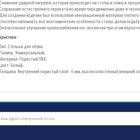
Снижение ударной нагрузки, которая происходит на стопы и спину в проц
Сохранение естественного переката во время передвижения даже в тесной
Для создания изделия был использован инновационный материал memory s
способен запомнить все анатомические особенности стопы, делая ходьбу
Значительное улучшение кровоснабжения ног, исключая при этом вероятно
еристики:
Тип: Стельки для обуви;
Размер: Универсальный;
Материал: Пористый ПВХ;
Цвет: Белый;
Толщина: Внутренний пористый слой - 6 мм, высокоэластичный внешний сло