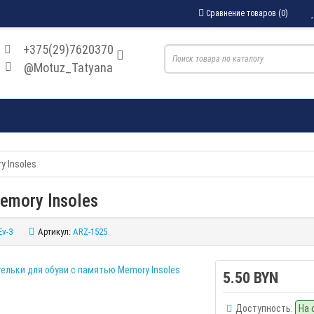
Сравнение товаров (0)
+375(29)7620370
@Motuz_Tatyana
y Insoles
mory Insoles
Ev-3
Артикул:
ARZ-1525
5.50 BYN
Доступность:
На 