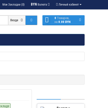
BYN
Мои Закладки (0)
Валюта
Личный кабинет
0
Tоваров,
Везде
на
0.00 BYN
складе