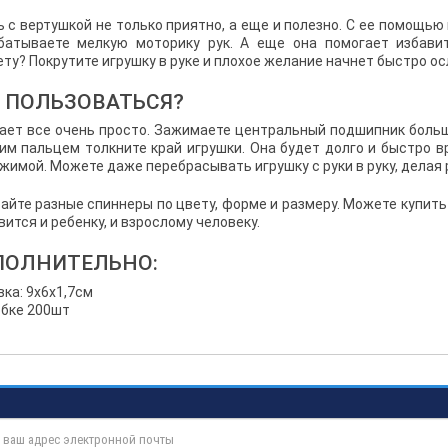
ь с вертушкой не только приятно, а еще и полезно. С ее помощь
батываете мелкую моторику рук. А еще она помогает избави
ету? Покрутите игрушку в руке и плохое желание начнет быстро ос
 ПОЛЬЗОВАТЬСЯ?
ает все очень просто. Зажимаете центральный подшипник больш
им пальцем толкните край игрушки. Она будет долго и быстро 
жимой. Можете даже перебрасывать игрушку с руки в руку, делая ра
айте разные спиннеры по цвету, форме и размеру. Можете купить 
ится и ребенку, и взрослому человеку.
ПОЛНИТЕЛЬНО:
вка: 9х6х1,7см
обке 200шт