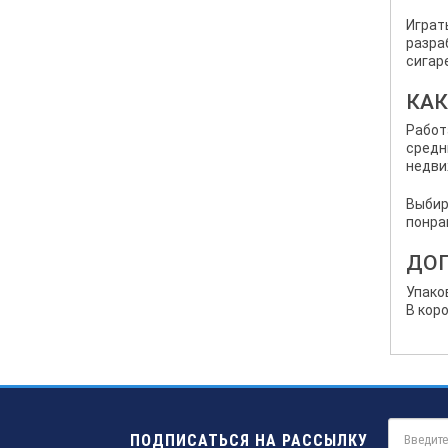
Играт
разра
сигар
КАК
Работ
средн
недви
Выбир
понрав
ДО
Упако
В кор
ПОДПИСАТЬСЯ НА РАССЫЛКУ