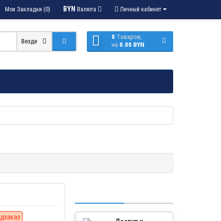
BYN
Мои Закладки (0)
Валюта
Личный кабинет
0
Tоваров,
Везде
на
0.00 BYN
дзаказ