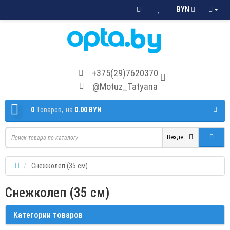
BYN
+375(29)7620370
@Motuz_Tatyana
0
Tоваров,
на
0.00 BYN
Везде
Снежколеп (35 см)
Снежколеп (35 см)
Категории товаров