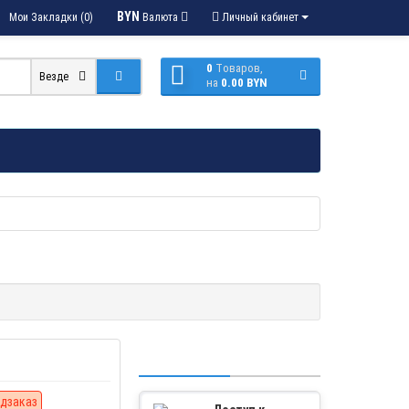
BYN
Мои Закладки (0)
Валюта
Личный кабинет
0
Tоваров,
Везде
на
0.00 BYN
дзаказ