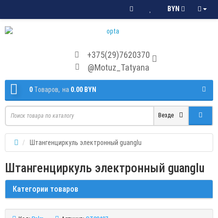
BYN
+375(29)7620370
@Motuz_Tatyana
0
Tоваров,
на
0.00 BYN
Везде
Штангенциркуль электронный guanglu
Штангенциркуль электронный guanglu
Категории товаров