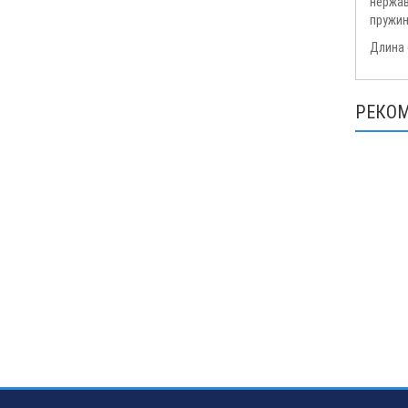
нержав
пружин
Длина 
РЕКО