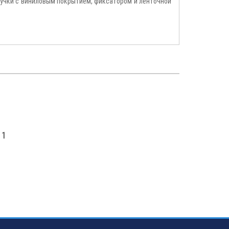
ручки с виниловым покрытием, фиксатором и ленточной
 1