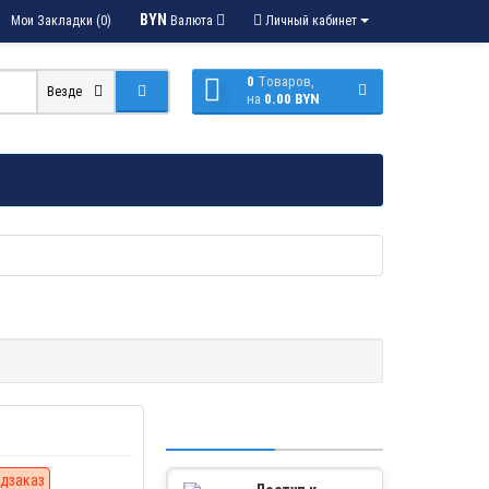
BYN
Мои Закладки (0)
Валюта
Личный кабинет
0
Tоваров,
Везде
на
0.00 BYN
дзаказ