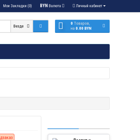
BYN
Мои Закладки (0)
Валюта
Личный кабинет
0
Tоваров,
Везде
на
0.00 BYN
дзаказ