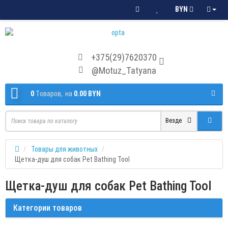
BYN
+375(29)7620370
@Motuz_Tatyana
0
Tоваров,
на
0.00 BYN
Везде
Товары для животных
Щетка-душ для собак Pet Bathing Tool
Щетка-душ для собак Pet Bathing Tool
Категории товаров