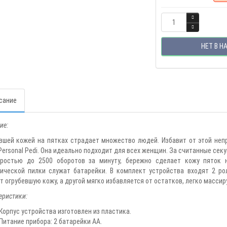
НЕТ В Н
сание
ие:
вшей кожей на пятках страдает множество людей. Избавит от этой не
Personal Pedi. Она идеально подходит для всех женщин. За считанные с
оростью до 2500 оборотов за минуту, бережно сделает кожу пяток 
ической пилки служат батарейки. В комплект устройства входят 2 р
т огрубевшую кожу, а другой мягко избавляется от остатков, легко массир
еристики:
Корпус устройства изготовлен из пластика.
Питание прибора: 2 батарейки АА.