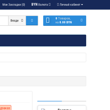
BYN
Мои Закладки (0)
Валюта
Личный кабинет
0
Tоваров,
Везде
на
0.00 BYN
дзаказ