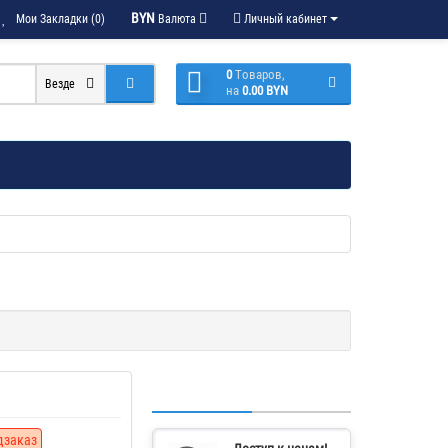
BYN
Мои Закладки (0)
Валюта
Личный кабинет
0
Tоваров,
Везде
на
0.00 BYN
дзаказ