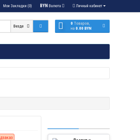
BYN
Мои Закладки (0)
Валюта
Личный кабинет
0
Tоваров,
Везде
на
0.00 BYN
дзаказ