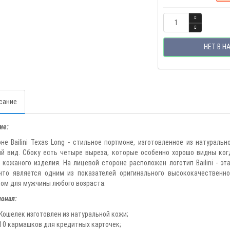
НЕТ В Н
сание
ие:
не Bailini Texas Long - стильное портмоне, изготовленное из натурал
й вид. Сбоку есть четыре выреза, которые особенно хорошо видны ко
 кожаного изделия. На лицевой стороне расположен логотип Bailini - 
что является одним из показателей оригинального высококачественн
ом для мужчины любого возраста.
онал:
Кошелек изготовлен из натуральной кожи;
10 кармашков для кредитных карточек;