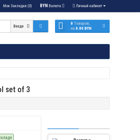
BYN
Мои Закладки (0)
Валюта
Личный кабинет
0
Tоваров,
Везде
на
0.00 BYN
 set of 3
складе