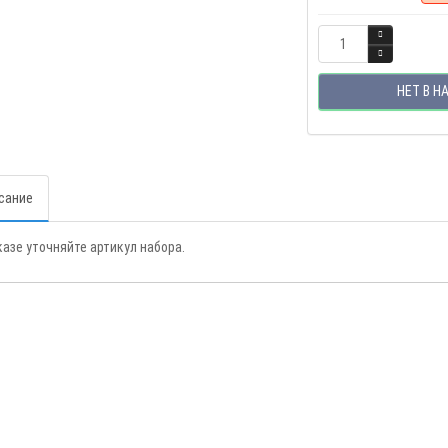
НЕТ В Н
сание
казе уточняйте артикул набора.