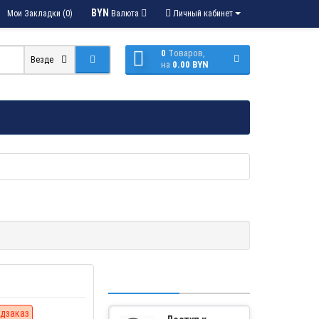
BYN
Мои Закладки (0)
Валюта
Личный кабинет
0
Tоваров,
Везде
на
0.00 BYN
дзаказ