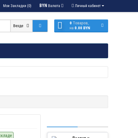
BYN
Мои Закладки (0)
Валюта
Личный кабинет
0
Tоваров,
Везде
на
0.00 BYN
складе