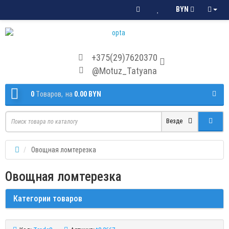
BYN
+375(29)7620370
@Motuz_Tatyana
0
Tоваров,
на
0.00 BYN
Везде
Овощная ломтерезка
Овощная ломтерезка
Категории товаров