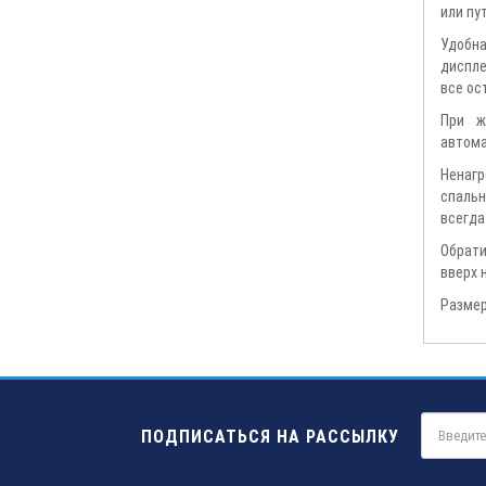
или пу
Удобна
диспле
все ос
При ж
автома
Ненагр
спальн
всегда
Обрати
вверх 
Размер 
ПОДПИСАТЬСЯ НА РАССЫЛКУ