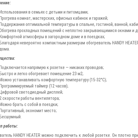
ение:
Использования в семьях с детьми и питомцами;
Прогрева комнат, мастерских, офисных кабинок и гаражей;
Поддержания оптимальной температуры в спальне, гостиной, ванной, каби
Обогрева прохладных помещений с неплотно закрывающимися окнами и д
Комфортной атмосферы в загородном доме и в поездках;
Благодаря невероятно компактным размерам обогреватель HANDY HEATER
дома.
щества:
Подключается напрямую к розетке — никаких проводов;
Быстро и легко обогревает помещение 23 м2;
Можно устанавливать комфортную температуру (15-32°С);
Программируемый таймер (12 часов);
Цифровой светодиодный дисплей;
2 скорости работы вентилятора;
Можно брать с собой в поездки;
Портативный, экономит место;
Бесшумный.
п работы:
ватель HANDY HEATER можно подключить к любой розетке. Он плотно при