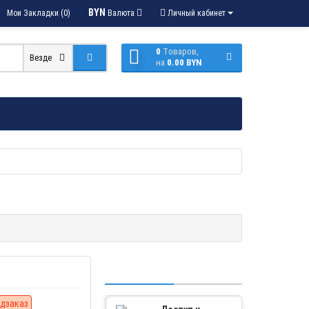
BYN
Мои Закладки (0)
Валюта
Личный кабинет
0
Tоваров,
Везде
на
0.00 BYN
дзаказ