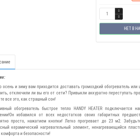
НЕТ В Н
сание
ие:
 осень и зиму вам приходится доставать громоздкий обогреватель или 
ить, отключили ли вы его от сети? Привыкли аккуратно переступать пр
те все это, как страшный сон!
тивный обогреватель быстрое тепло HANDY HEATER подключается на
ении!Он избавился от всех недостатков своих габаритных предшест
ятно просто, нажатием кнопки! Легко прогревает до 23 м2. Забудь
сный керамический нагревательный элемент, ненагревающийся пласт
 комфорта и безопасности!