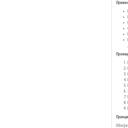
Примен
Преиму
Принци
Обогре