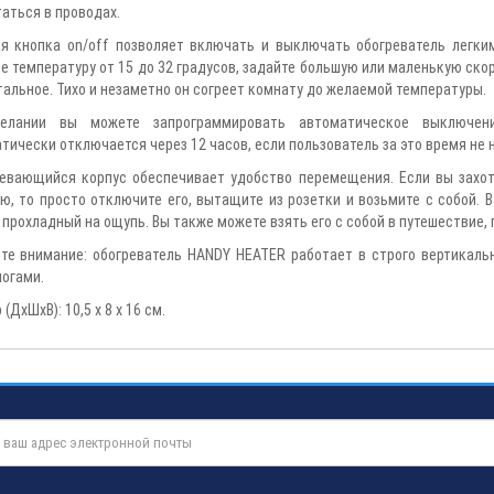
таться в проводах.
я кнопка on/off позволяет включать и выключать обогреватель легк
е температуру от 15 до 32 градусов, задайте большую или маленькую ск
тальное. Тихо и незаметно он согреет комнату до желаемой температуры.
елании вы можете запрограммировать автоматическое выключение
тически отключается через 12 часов, если пользователь за это время не 
евающийся корпус обеспечивает удобство перемещения. Если вы захоти
ю, то просто отключите его, вытащите из розетки и возьмите с собой. 
 прохладный на ощупь. Вы также можете взять его с собой в путешествие, 
те внимание: обогреватель HANDY HEATER работает в строго вертикаль
ногами.
(ДхШхВ): 10,5 х 8 х 16 см.