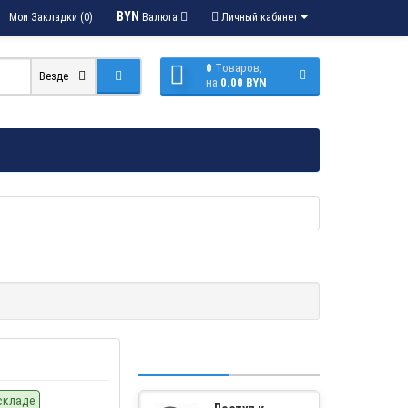
BYN
Мои Закладки (0)
Валюта
Личный кабинет
0
Tоваров,
Везде
на
0.00 BYN
складе