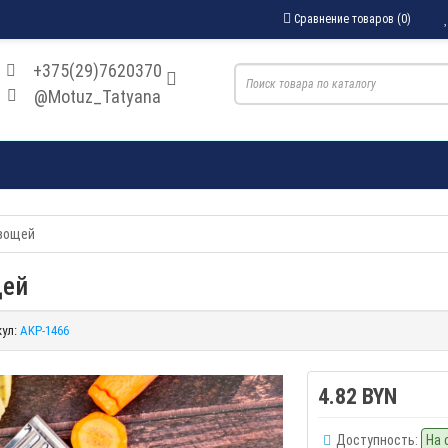
Сравнение товаров (0)
+375(29)7620370
@Motuz_Tatyana
овощей
щей
ул:
AKP-1466
4.82 BYN
Доступность:
На 