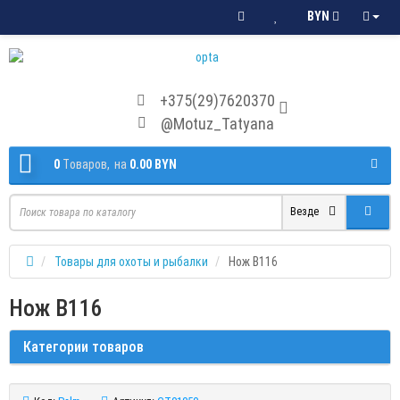
BYN
+375(29)7620370
@Motuz_Tatyana
0
Tоваров,
на
0.00 BYN
Везде
Товары для охоты и рыбалки
Нож В116
Нож В116
Категории товаров