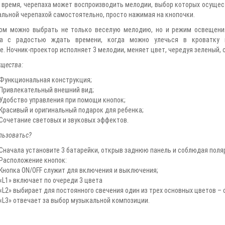
 время, черепаха может воспроизводить мелодии, выбор которых осуще
льной черепахой самостоятельно, просто нажимая на кнопочки.
ом можно выбрать не только веселую мелодию, но и режим освещения
а с радостью ждать времени, когда можно улечься в кроватку 
е. Ночник-проектор исполняет 3 мелодии, меняет цвет, чередуя зеленый, 
щества:
Функциональная конструкция;
Привлекательный внешний вид;
Удобство управления при помощи кнопок;
Красивый и оригинальный подарок для ребенка;
Сочетание световых и звуковых эффектов.
льзоватьс?
Сначала установите 3 батарейки, открыв заднюю панель и соблюдая поля
Расположение кнопок:
Кнопка ON/OFF служит для включения и выключения;
«L1» включает по очереди 3 цвета
«L2» выбирает для постоянного свечения один из трех основных цветов – с
«L3» отвечает за выбор музыкальной композиции.