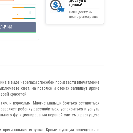
Доступ к
ценам!
Цены доступны
после регистрации
на сайте.
АЛИЧИИ
ика в виде черепахи способен произвести впечатление
ыключаете свет, на потолке и стенах запляшут яркие
воей красотой.
етям, и взрослым. Многие малыши бояться оставаться
позволяет ребенку расслабиться, успокоиться и уснуть
ильного функционирования нервной системы растущего
и оригинальная игрушка. Кроме функции освещения в