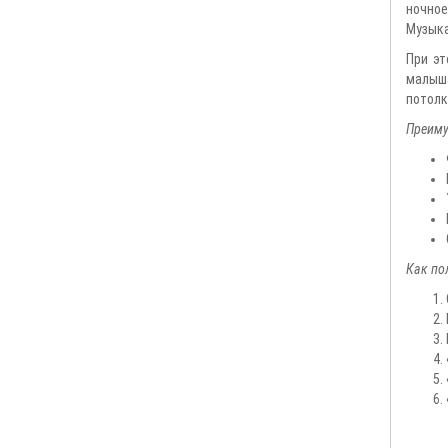
ночное
Музыка
При эт
малыш
потолк
Преиму
Как по