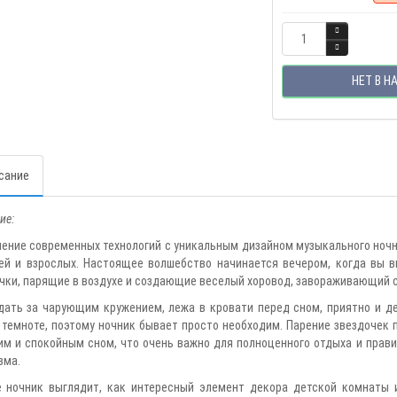
НЕТ В Н
сание
ие:
ение современных технологий с уникальным дизайном музыкального ночн
ей и взрослых. Настоящее волшебство начинается вечером, когда вы в
чки, парящие в воздухе и создающие веселый хоровод, завораживающий с
ать за чарующим кружением, лежа в кровати перед сном, приятно и д
 темноте, поэтому ночник бывает просто необходим. Парение звездочек 
им и спокойным сном, что очень важно для полноценного отдыха и прав
зма.
 ночник выглядит, как интересный элемент декора детской комнаты 