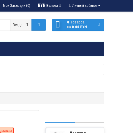
BYN
Мои Закладки (0)
Валюта
Личный кабинет
0
Tоваров,
Везде
на
0.00 BYN
дзаказ