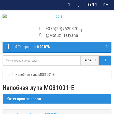
BYN
+375(29)7620370
@Motuz_Tatyana
0
Tоваров,
на
0.00 BYN
Везде
Налобная лупа MG81001-E
Налобная лупа MG81001-E
Категории товаров