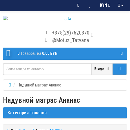
BYN
+375(29)7620370
@Motuz_Tatyana
0
Tоваров,
на
0.00 BYN
Везде
Надувной матрас Ананас
Надувной матрас Ананас
Категории товаров