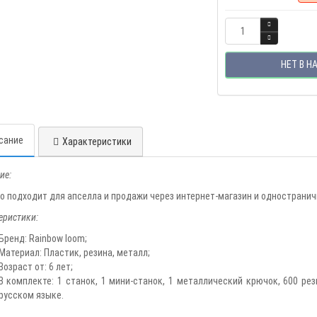
НЕТ В Н
сание
Характеристики
ие:
о подходит для апселла и продажи через интернет-магазин и однострани
еристики:
Бренд: Rainbow loom;
Материал: Пластик, резина, металл;
Возраст от: 6 лет;
В комплекте: 1 станок, 1 мини-станок, 1 металлический крючок, 600 ре
русском языке.