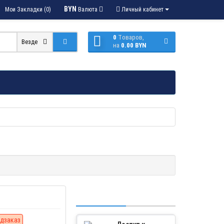
BYN
Мои Закладки (0)
Валюта
Личный кабинет
0
Tоваров,
Везде
на
0.00 BYN
дзаказ