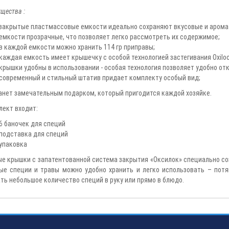
щества :
закрытые пластмассовые емкости идеально сохраняют вкусовые и арома
емкости прозрачные, что позволяет легко рассмотреть их содержимое;
в каждой емкости можно хранить 114 гр приправы;
каждая емкость имеет крышечку с особой технологией застегивания Oxiloc
крышки удобны в использовании - особая технология позволяет удобно отк
cовременный и стильный штатив придает комплекту особый вид;
анет замечательным подарком, который пригодится каждой хозяйке.
лект входит:
6 баночек для специй
подставка для специй
упаковка
е крышки с запатентованной система закрытия «Оксилок» специально со
е специи и травы можно удобно хранить и легко использовать – пот
ть небольшое количество специй в руку или прямо в блюдо.