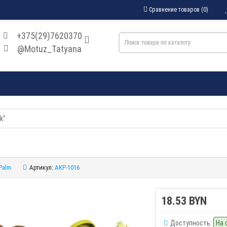
Сравнение товаров (0)
+375(29)7620370
@Motuz_Tatyana
k"
Palm
Артикул:
AKP-1016
18.53 BYN
Доступность:
На 