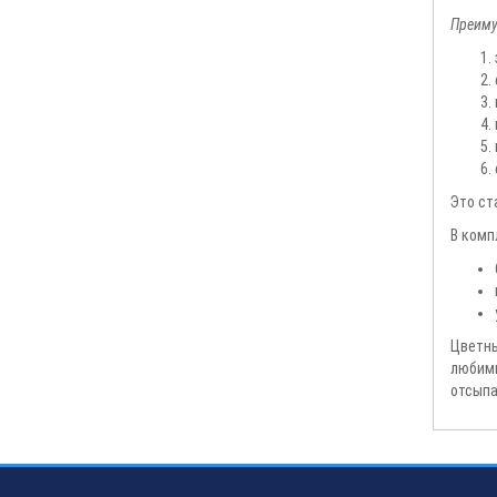
Преиму
Это ст
В комп
Цветны
любимы
отсыпа