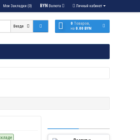
BYN
Мои Закладки (0)
Валюта
Личный кабинет
0
Tоваров,
Везде
на
0.00 BYN
складе