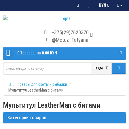
BYN
+375(29)7620370
@Motuz_Tatyana
0
Tоваров,
на
0.00 BYN
Везде
Товары для охоты и рыбалки
Мультитул LeatherMan с битами
Мультитул LeatherMan с битами
Категории товаров