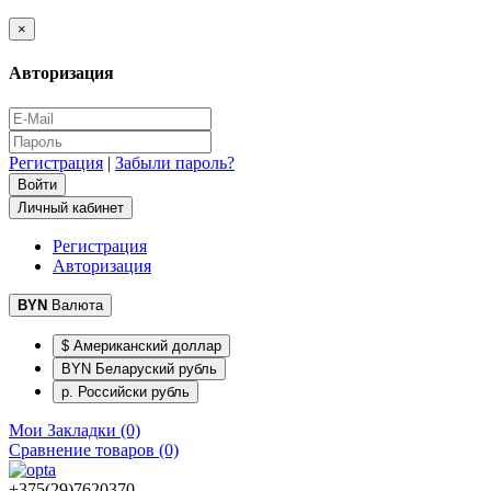
×
Авторизация
Регистрация
|
Забыли пароль?
Личный кабинет
Регистрация
Авторизация
BYN
Валюта
$ Американский доллар
BYN Беларуский рубль
р. Российски рубль
Мои Закладки (0)
Сравнение товаров (0)
+375(29)7620370