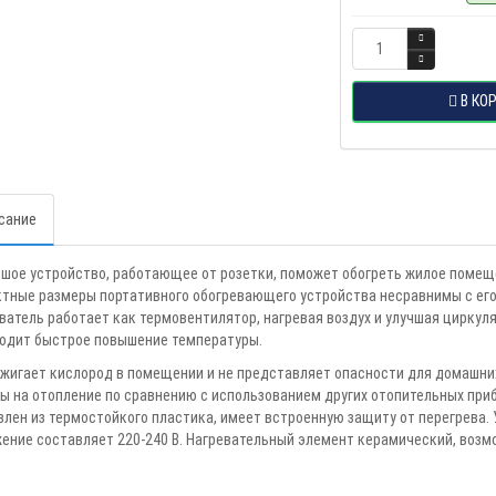
В КО
сание
шое устройство, работающее от розетки, поможет обогреть жилое помещен
тные размеры портативного обогревающего устройства несравнимы с его
ватель работает как термовентилятор, нагревая воздух и улучшая циркуля
одит быстрое повышение температуры.
сжигает кислород в помещении и не представляет опасности для домашни
ы на отопление по сравнению с использованием других отопительных пр
влен из термостойкого пластика, имеет встроенную защиту от перегрева.
ение составляет 220-240 В. Нагревательный элемент керамический, возм