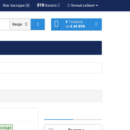
BYN
Мои Закладки (0)
Валюта
Личный кабинет
0
Tоваров,
Везде
на
0.00 BYN
складе