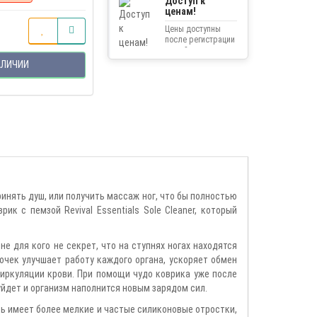
Доступ к
ценам!
Цены доступны
после регистрации
на сайте.
АЛИЧИИ
инять душ, или получить массаж ног, что бы полностью
к с пемзой Revival Essentials Sole Cleaner, который
е для кого не секрет, что на ступнях ногах находятся
очек улучшает работу каждого органа, ускоряет обмен
иркуляции крови. При помощи чудо коврика уже после
уйдет и организм наполнится новым зарядом сил.
ть имеет более мелкие и частые силиконовые отростки,