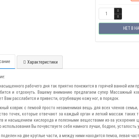
НЕТ В Н
сание
Характеристики
ие:
насыщенного рабочего дня так приятно понежится в горячей ванной или пр
бится и отдохнуть. Вашему вниманию предлагаем супер Массажный коври
т Вам расслабится и привести, огрубевшую кожу ног, в порядок.
ный коврик с пемзой просто незаменимая вещь для всех членов семьи, н
тво точек, которые отвечают за каждый орган и легкий массаж таких т
в и насыщением кислорода и полезными веществами из-за ускорения ц
о использования Вы почувствуете себя намного лучше, бодрее, усталость 
 поделен на две круглые части, а между ними находится пемза, левая час