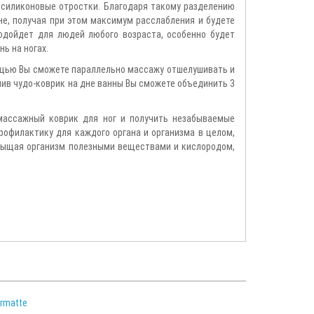
 силиконовые отростки. Благодаря такому разделению
е, получая при этом максимум расслабления и будете
одойдет для людей любого возраста, особенно будет
ь на ногах.
ощью Вы сможете параллельно массажу отшелушивать и
лив чудо-коврик на дне ванны Вы сможете объединить 3
массажный коврик для ног и получить незабываемые
офилактику для каждого органа и организма в целом,
асыщая организм полезными веществами и кислородом,