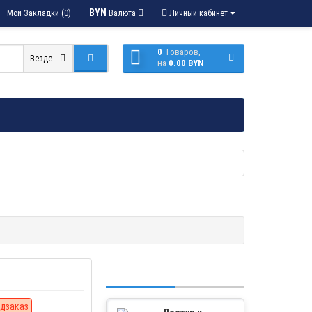
BYN
Мои Закладки (0)
Валюта
Личный кабинет
0
Tоваров,
Везде
на
0.00 BYN
дзаказ