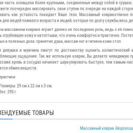
ая часть оснащена более крупными, соединенные между собой в грушки,
жете поочередно массировать свои ступни по очереди на каждой сторон
овать как усталость покидает Ваше тело. Массажный коврикотлично п
 для людей пожилого возраста и людей, которые по долгу службы весь ден
на массажном коврике играет далеко не последнюю роль, ведь с её пом
ь огрубевшую кожу и натоптыши, что очень комфортно и практично. Посте
ых и полезных дела: принятия душа, массаж ног и гигиена кожи стоп.
 девушка и мужчина смогут по достоинству оценить косметический 
бляющие ощущения. Так же использую коврик, Вы делаете невидимую пр
ссаже кровь в сосудах начинает циркулировать быстрее, тем самым н
ется обмен веществ.
еристики:
Размеры: 29 см х 22 см х 3 см;
Вес: 290 г.
МЕНДУЕМЫЕ ТОВАРЫ