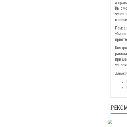
а прав
Вы смо
чувств
ценным
Пемза 
убират
приятн
Каждая
рассла
при ма
ускоря
Характ
РЕКО