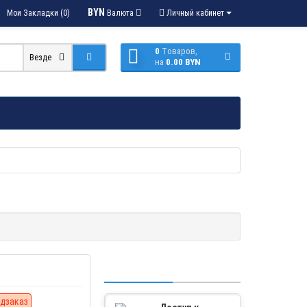
BYN
Мои Закладки (0)
Валюта
Личный кабинет
0
Tоваров,
Везде
на
0.00 BYN
дзаказ