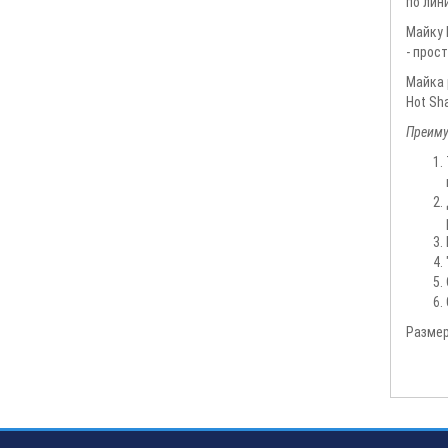
по лин
Майку 
- прос
Майка 
Hot Sh
Преиму
Размеры