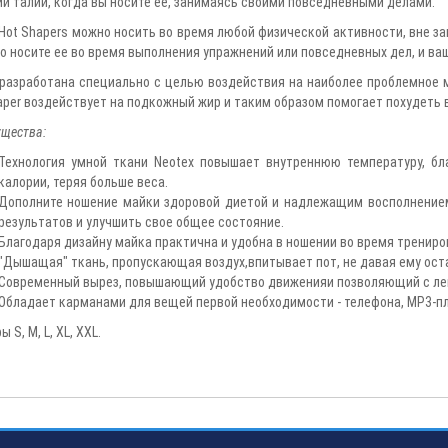
ии талии, когда вы носите ее, занимаясь своими повседневными делами.
Hot Shapers можно носить во время любой физической активности, вне з
то носите ее во время выполнения упражнений или повседневных дел, и в
разработана специально с целью воздействия на наиболее проблемное м
aper воздействует на подкожный жир и таким образом помогает похудеть в
щества:
Технология умной ткани Neotex повышает внутреннюю температуру, бл
калории, теряя больше веса.
Дополните ношение майки здоровой диетой и надлежащим восполнением
результатов и улучшить свое общее состояние.
Благодаря дизайну майка практична и удобна в ношении во время трениро
"Дышащая" ткань, пропускающая воздух,впитывает пот, не давая ему оста
Современный вырез, повышающий удобство движенияи позволяющий с ле
Обладает карманами для вещей первой необходимости - телефона, MP3-пле
 S, M, L, XL, XXL.