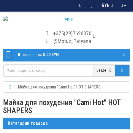
BYN
+375(29)7620370
@Motuz_Tatyana
0
Tоваров,
на
0.00 BYN
Везде
Майка для похудения "Cami Hot" HOT SHAPERS
Майка для похудения "Cami Hot" HOT
SHAPERS
Категории товаров