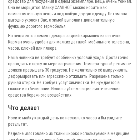
средство для похудения в одном экземпляре. Вещь очень тонкая.
Она не морщится. Майку CAMI HOT можно носить как
самостоятельную вещь и под любую другую одежду. Летом она
выгодно украсит Вас, а зимой выполнит дополнительную
функцию дорогого термобелья.
На вещи есть элемент декора, задний кармашек из сеточки.
Карман очень удобен для мелких деталей: мобильного телефона,
часов, ключей или плеера.
Наша новинка не требует особенных условий ухода. Достаточно
проводить стирку по мере загрязнения. Температурный режим не
должен превышать 30 градусов. Не желательно её выкручивать,
деформировать или агрессивно отжимать. Разрешена только
ручная стирка. Не требует услуг химчистки. Не нуждается в
глажке и отбеливании. Используйте моющие синтетические
средства бережного воздействия.
Что делает
Носите майку каждый день по несколько часов и Вы увидите
результат.
Изделие изготовлено из ткани широко используемой в медицине
для фиксации суставов и бандажей, поэтому оказывает