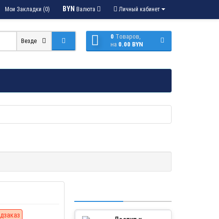
BYN
Мои Закладки (0)
Валюта
Личный кабинет
0
Tоваров,
Везде
на
0.00 BYN
дзаказ