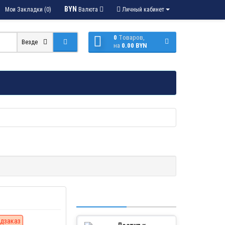
BYN
Мои Закладки (0)
Валюта
Личный кабинет
0
Tоваров,
Везде
на
0.00 BYN
дзаказ