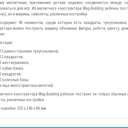
ому магнитному притяжению детали надежно соединяются между со
зоваться для игр. Из магнитного конструктора Mag-Building ребенок по
онус), но и машины, самолеты, различные постройки.
содержит 48 элементов, среди которых есть квадраты, треугольники,
уктора можно построить машину, объемные фигуры, робота, ракету, до
ия.
ктация:
12 равносторонних треугольников;
12 квадратов;
2 шестигранника;
1 кубик-буква;
5 квадратов;
2 колесные базы;
и еще много приятных мелочей.
нитного конструктора Mag-Building ребенок построит не только обычные г
ты, различные постройки.
коробки: 350 х 240 х 80 мм.