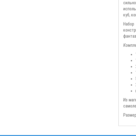
сильн
исполь
куб, к
Набор 
констр
фантаз
Компле
Из маг
самоле
Размер 