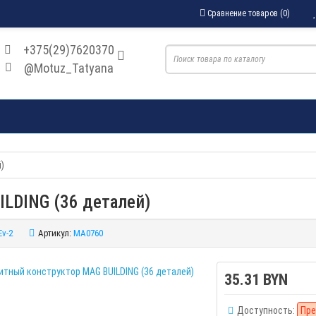
Сравнение товаров (0)
+375(29)7620370
@Motuz_Tatyana
)
LDING (36 деталей)
Ev-2
Артикул:
MA0760
35.31 BYN
Доступность:
Пре