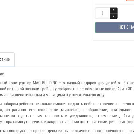
НЕТ В Н
сание
ие:
ный конструктор MAG BUILDING – отличный подарок для детей от 3-х ле
ной вставкой позволит ребенку создавать всевозможные постройки в 3D
ми, привлекательными и манящими в увлекательную игру.
м набором ребенок не только сможет поднять себе настроение и весело 
ка, затрагивая его логическое мышление, воображение, зрительно
ывается в детях внимательность и усидчивость, стремление дойти 
уктора помогут выучить и закрепить знания цветов и геометрических фор
ты конструктора произведены из высококачественного прочного пластик