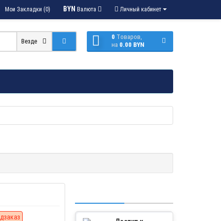
BYN
Мои Закладки (0)
Валюта
Личный кабинет
0
Tоваров,
Везде
на
0.00 BYN
дзаказ