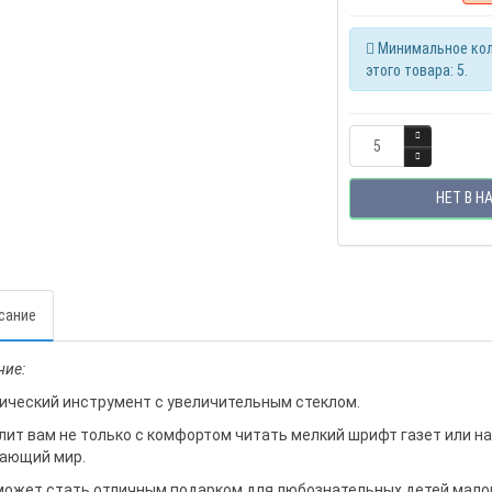
Минимальное кол
этого товара: 5.
НЕТ В Н
сание
ние:
ический инструмент с увеличительным стеклом.
лит вам не только с комфортом читать мелкий шрифт газет или на
ающий мир.
может стать отличным подарком для любознательных детей малог