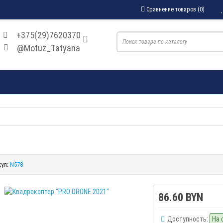
Сравнение товаров (0)
+375(29)7620370
@Motuz_Tatyana
ул:
N578
86.60 BYN
Доступность:
На 