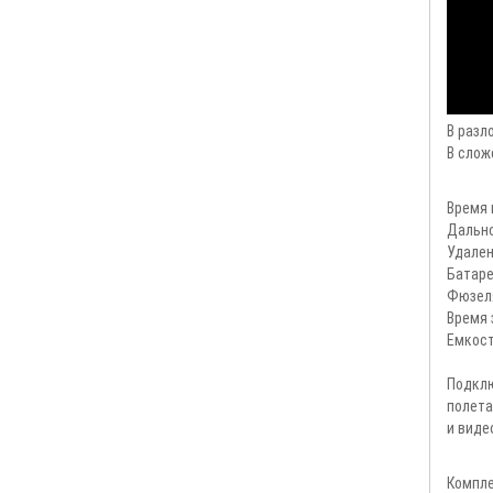
В разл
В сложе
Время 
Дально
Удален
Батаре
Фюзел
Время 
Емкост
Подклю
полета
и виде
Компле