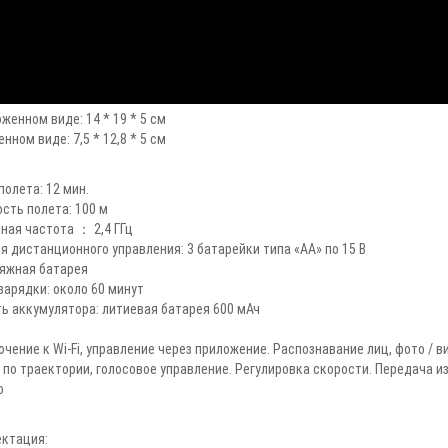
оженном виде: 14 * 19 * 5 см
нном виде: 7,5 * 12,8 * 5 см
полета: 12 мин.
сть полета: 100 м
ная частота ： 2,4 ГГц
я дистанционного управления: 3 батарейки типа «AA» по 15 В
яжная батарея
зарядки: около 60 минут
ь аккумулятора: литиевая батарея 600 мАч
чение к Wi-Fi, управление через приложение. Распознавание лиц, фото / 
 по траектории, голосовое управление. Регулировка скорости. Передача 
о
ктация: