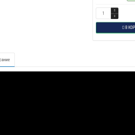
В КО
сание