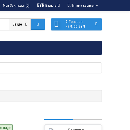
BYN
Мои Закладки (0)
Валюта
Личный кабинет
0
Tоваров,
Везде
на
0.00 BYN
складе