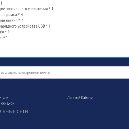
 1
дистанционного управления * 1
ая рамка * 4
ые лезвия * 4
зарядного устройства USB * 1
ка * 1
я * 1
ители
Личный Кабинет
 скидкой
ЛЬНЫЕ СЕТИ