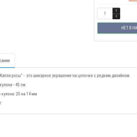
НЕТ В Н
сание
"Капля росы" - это шикарное украшение на цепочке с редким дизайном.
кулона - 45 см
 кулона: 25 на 14 мм
г