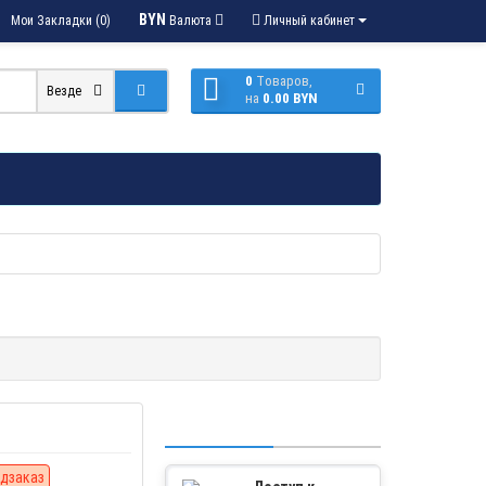
BYN
Мои Закладки (0)
Валюта
Личный кабинет
0
Tоваров,
Везде
на
0.00 BYN
дзаказ