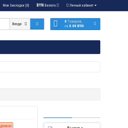
BYN
Мои Закладки (0)
Валюта
Личный кабинет
0
Tоваров,
Везде
на
0.00 BYN
дзаказ