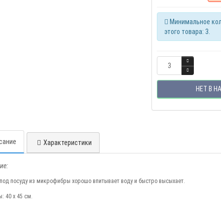
Минимальное кол
этого товара: 3.
НЕТ В Н
сание
Характеристики
ие:
под посуду из микрофибры хорошо впитывает воду и быстро высыхает.
: 40 х 45 см.