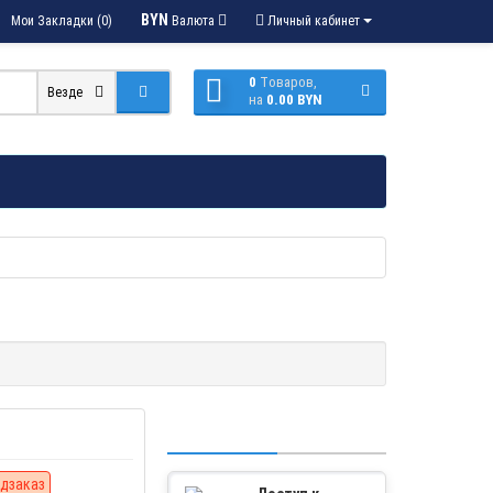
BYN
Мои Закладки (0)
Валюта
Личный кабинет
0
Tоваров,
Везде
на
0.00 BYN
дзаказ