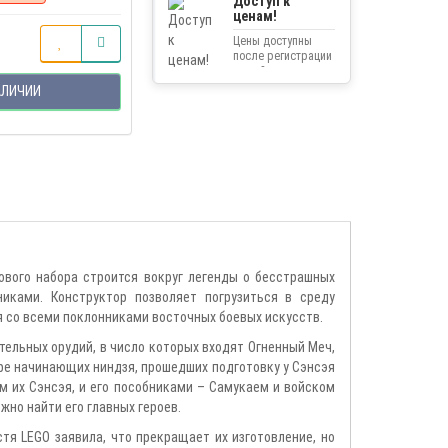
Доступ к
ценам!
Цены доступны
после регистрации
на сайте.
АЛИЧИИ
ового набора строится вокруг легенды о бесстрашных
иками. Конструктор позволяет погрузиться в среду
я со всеми поклонниками восточных боевых искусств.
тельных орудий, в число которых входят Огненный Меч,
ре начинающих ниндзя, прошедших подготовку у Сэнсэя
ом их Сэнсэя, и его пособниками – Самукаем и войском
жно найти его главных героев.
тя LEGO заявила, что прекращает их изготовление, но