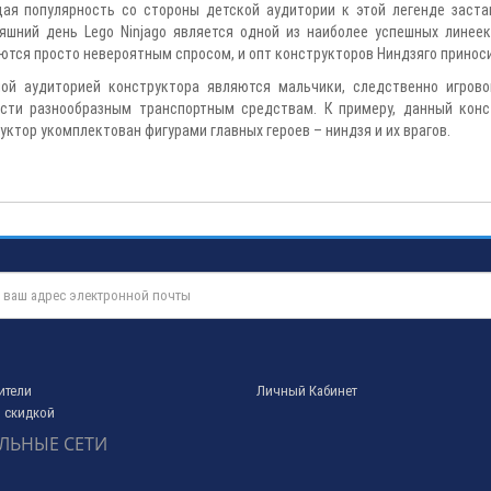
ая популярность со стороны детской аудитории к этой легенде заста
яшний день Lego Ninjago является одной из наиболее успешных линее
ются просто невероятным спросом, и опт конструкторов Ниндзяго принос
ой аудиторией конструктора являются мальчики, следственно игрово
сти разнообразным транспортным средствам. К примеру, данный конс
уктор укомплектован фигурами главных героев – ниндзя и их врагов.
ители
Личный Кабинет
 скидкой
ЛЬНЫЕ СЕТИ