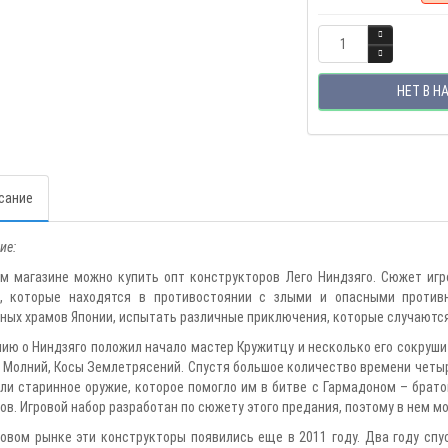
НЕТ В Н
сание
ие:
м магазине можно купить опт конструкторов Лего Ниндзяго. Сюжет игр
, которые находятся в противостоянии с злыми и опасными противн
ных храмов Японии, испытать различные приключения, которые случаютс
ию о Ниндзяго положил начало мастер Кружитцу и несколько его сокруши
 Молний, Косы Землетрясений. Спустя большое количество времени четы
шли старинное оружие, которое помогло им в битве с Гармадоном – брат
ов. Игровой набор разработан по сюжету этого предания, поэтому в нем мо
овом рынке эти конструкторы появились еще в 2011 году. Два году спус