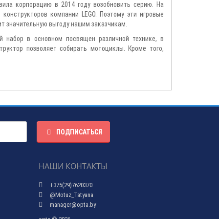
вила корпорацию в 2014 году возобновить серию. На
к конструкторов компании LEGO. Поэтому эти игровые
ит значительную выгоду нашим заказчикам.
й набор в основном посвящен различной технике, в
труктор позволяет собирать мотоциклы. Кроме того,
ПОДПИСАТЬСЯ
НАШИ КОНТАКТЫ
+375(29)7620370
@Motuz_Tatyana
manager@opta.by