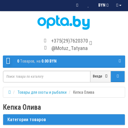
BYN
+375(29)7620370
@Motuz_Tatyana
0
Tоваров,
на
0.00 BYN
Везде
Товары для охоты и рыбалки
Кепка Олива
Кепка Олива
Категории товаров