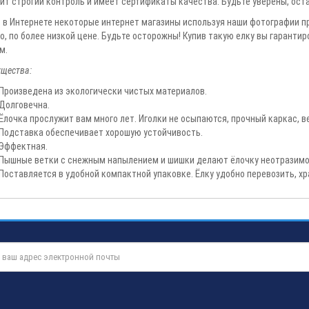
ит строгий контроль и имеет сертификаты качества. Будьте уверены, оста
 в Интернете некоторые интернет магазины используя наши фотографии п
о, по более низкой цене. Будьте осторожны! Купив такую елку вы гаранти
м.
щества:
Произведена из экологически чистых материалов.
Долговечна.
Ёлочка прослужит вам много лет. Иголки не осыпаются, прочный каркас, в
Подставка обеспечивает хорошую устойчивость.
Эффектная.
Пышные ветки с снежным напылением и шишки делают ёлочку неотразимо
Поставляется в удобной компактной упаковке. Ёлку удобно перевозить, хр