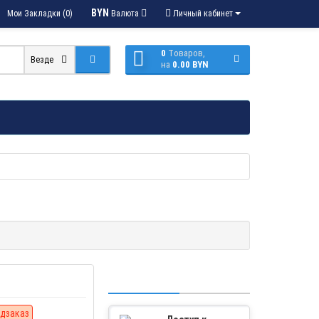
BYN
Мои Закладки (0)
Валюта
Личный кабинет
0
Tоваров,
Везде
на
0.00 BYN
дзаказ