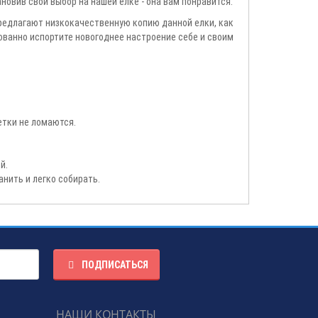
новив свой выбор на нашей елке - она вам понравится.
редлагают низкокачественную копию данной елки, как
рованно испортите новогоднее настроение себе и своим
етки не ломаются.
й.
анить и легко собирать.
ПОДПИСАТЬСЯ
НАШИ КОНТАКТЫ