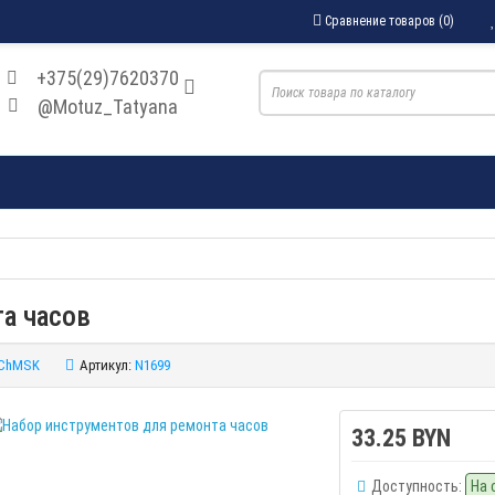
Сравнение товаров (0)
+375(29)7620370
@Motuz_Tatyana
а часов
ChMSK
Артикул:
N1699
33.25 BYN
Доступность:
На 