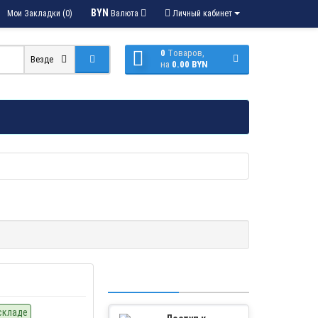
BYN
Мои Закладки (0)
Валюта
Личный кабинет
0
Tоваров,
Везде
на
0.00 BYN
складе