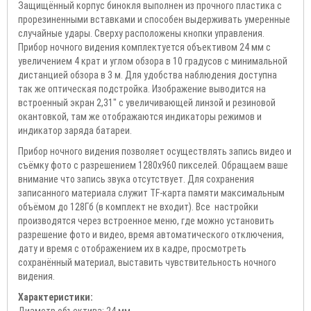
Защищённый корпус бинокля выполнен из прочного пластика с
прорезиненными вставками и способен выдерживать умеренные
случайные удары. Сверху расположены кнопки управления.
Прибор ночного видения комплектуется объективом 24 мм с
увеличением 4 крат и углом обзора в 10 градусов с минимальной
дистанцией обзора в 3 м. Для удобства наблюдения доступна
так же оптическая подстройка. Изображение выводится на
встроенный экран 2,31" с увеличивающей линзой и резиновой
окантовкой, там же отображаются индикаторы режимов и
индикатор заряда батареи.
Прибор ночного видения позволяет осуществлять запись видео и
съёмку фото с разрешением 1280х960 пикселей. Обращаем ваше
внимание что запись звука отсутствует. Для сохранения
записанного материала служит TF-карта памяти максимальным
объёмом до 128Гб (в комплект не входит). Все настройки
производятся через встроенное меню, где можно установить
разрешение фото и видео, время автоматического отключения,
дату и время с отображением их в кадре, просмотреть
сохранённый материал, выставить чувствительность ночного
видения.
Характеристики:
Диаметр объектива: 24 мм.