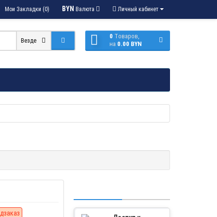
BYN
Мои Закладки (0)
Валюта
Личный кабинет
0
Tоваров,
Везде
на
0.00 BYN
дзаказ