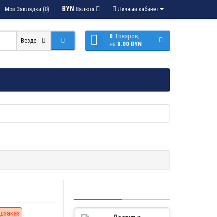
BYN
Мои Закладки (0)
Валюта
Личный кабинет
0
Tоваров,
Везде
на
0.00 BYN
дзаказ