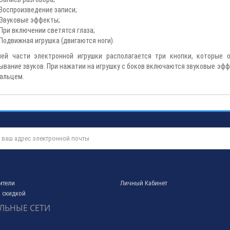
Воспроизведение записи;
Звуковые эффекты;
При включении светятся глаза;
Подвижная игрушка (двигаются ноги).
ней части электронной игрушки располагается три кнопки, которые
ывание звуков. При нажатии на игрушку с боков включаются звуковые эф
пальцем.
ители
Личный Кабинет
 скидкой
ЛЬНЫЕ СЕТИ