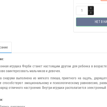
НЕТ В Н
сание
ие:
онная игрушка Ферби станет настоящим другом для ребенка в возрасте 
ово заинтересовать мальчиков и девочек.
а снаружи выполнена из мягкого плюша, приятного на ощупь, даряще
е способствуют эмоциональному и психологическому равновесию, разв
заряд отличного настроения. Внутри игрушки располагается электронный
и:
Запись разговора;