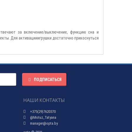
 отвечают за включение/выключение, функцию сна и
фекты. Для активацииигрушки достаточно прикоснуться
ПОДПИСАТЬСЯ
НАШИ КОНТАКТЫ
+375(29)7620370
@Motuz_Tatyana
manager@opta.by